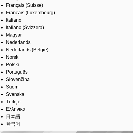
Français (Suisse)
Français (Luxembourg)
Italiano
Italiano (Svizzera)
Magyar
Nederlands
Nederlands (België)
Norsk
Polski
Português
Slovenčina
Suomi
Svenska
Türkçe
Ελληνικά
日本語
한국어