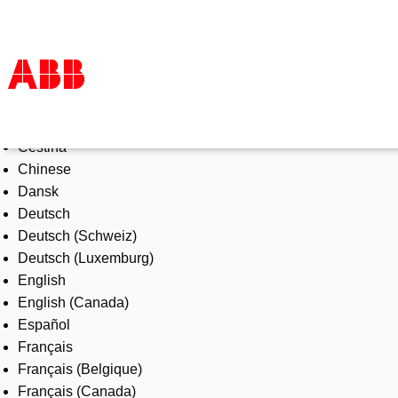
Select Language
Products & Solutions
Čeština
Industries
Chinese
Services
Dansk
About us
Deutsch
Where to buy
Deutsch (Schweiz)
Contact us
Deutsch (Luxemburg)
Careers
English
English (Canada)
Español
Français
Français (Belgique)
Français (Canada)