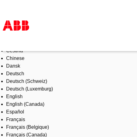
Select Language
Products & Solutions
Čeština
Industries
Chinese
Services
Dansk
About us
Deutsch
Where to buy
Deutsch (Schweiz)
Contact us
Deutsch (Luxemburg)
Careers
English
English (Canada)
Español
Français
Français (Belgique)
Français (Canada)