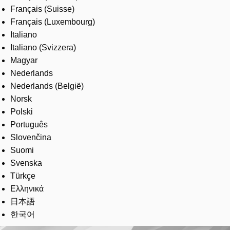
Français (Suisse)
Français (Luxembourg)
Italiano
Italiano (Svizzera)
Magyar
Nederlands
Nederlands (België)
Norsk
Polski
Português
Slovenčina
Suomi
Svenska
Türkçe
Ελληνικά
日本語
한국어