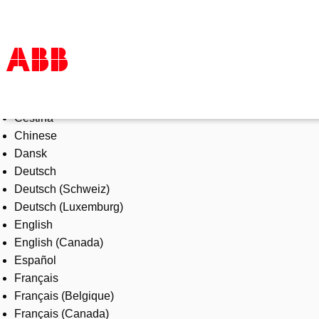
Select Language
Products & Solutions
Čeština
Industries
Chinese
Services
Dansk
About us
Deutsch
Where to buy
Deutsch (Schweiz)
Contact us
Deutsch (Luxemburg)
Careers
English
English (Canada)
Español
Français
Français (Belgique)
Français (Canada)