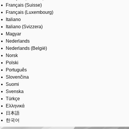
Français (Suisse)
Français (Luxembourg)
Italiano
Italiano (Svizzera)
Magyar
Nederlands
Nederlands (België)
Norsk
Polski
Português
Slovenčina
Suomi
Svenska
Türkçe
Ελληνικά
日本語
한국어