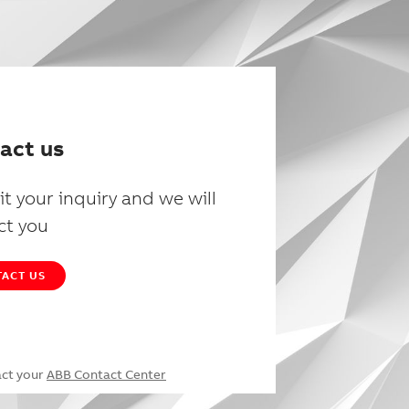
act us
t your inquiry and we will
ct you
ACT US
act your
ABB Contact Center