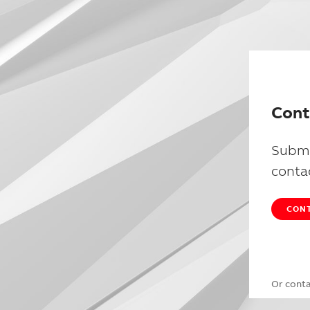
Cont
Submi
conta
CONT
Or cont