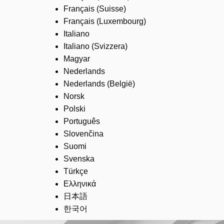
Français (Suisse)
Français (Luxembourg)
Italiano
Italiano (Svizzera)
Magyar
Nederlands
Nederlands (België)
Norsk
Polski
Português
Slovenčina
Suomi
Svenska
Türkçe
Ελληνικά
日本語
한국어