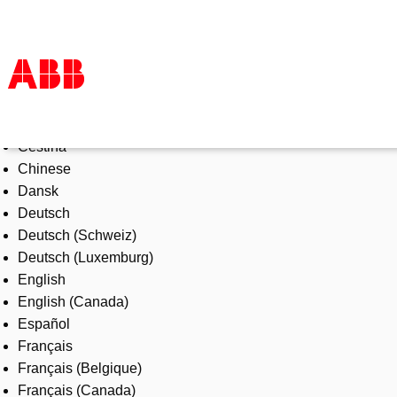
Select Language
Products & Solutions
Čeština
Industries
Chinese
Services
Dansk
About us
Deutsch
Where to buy
Deutsch (Schweiz)
Contact us
Deutsch (Luxemburg)
Careers
English
English (Canada)
Español
Français
Français (Belgique)
Français (Canada)