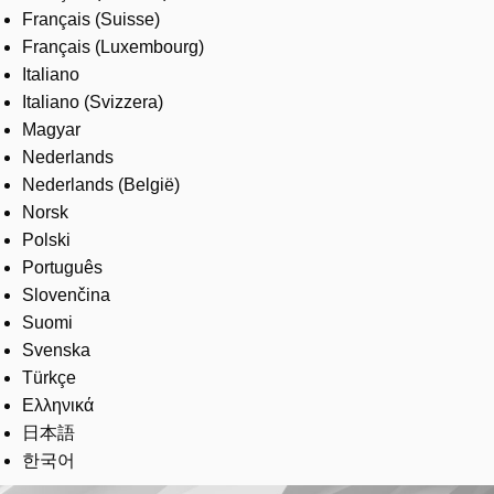
Français (Suisse)
Français (Luxembourg)
Italiano
Italiano (Svizzera)
Magyar
Nederlands
Nederlands (België)
Norsk
Polski
Português
Slovenčina
Suomi
Svenska
Türkçe
Ελληνικά
日本語
한국어