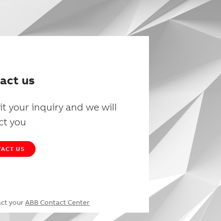
act us
t your inquiry and we will
ct you
ACT US
act your
ABB Contact Center