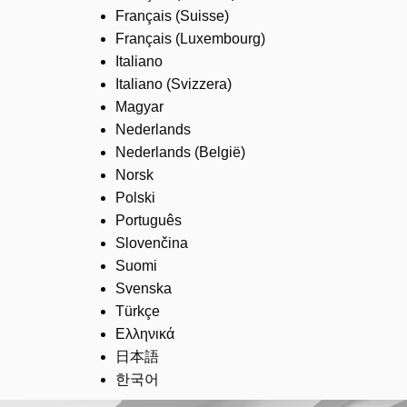
Français (Suisse)
Français (Luxembourg)
Italiano
Italiano (Svizzera)
Magyar
Nederlands
Nederlands (België)
Norsk
Polski
Português
Slovenčina
Suomi
Svenska
Türkçe
Ελληνικά
日本語
한국어