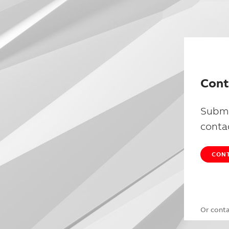
Cont
Submi
conta
CONT
Or cont