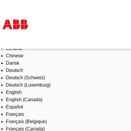
Select Language
Products & Solutions
Čeština
Industries
Chinese
Services
Dansk
About us
Deutsch
Where to buy
Deutsch (Schweiz)
Contact us
Deutsch (Luxemburg)
Careers
English
English (Canada)
Español
Français
Français (Belgique)
Français (Canada)