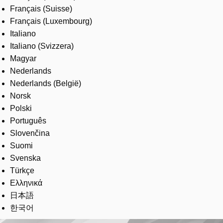
Français (Suisse)
Français (Luxembourg)
Italiano
Italiano (Svizzera)
Magyar
Nederlands
Nederlands (België)
Norsk
Polski
Português
Slovenčina
Suomi
Svenska
Türkçe
Ελληνικά
日本語
한국어