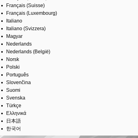
Français (Suisse)
Français (Luxembourg)
Italiano
Italiano (Svizzera)
Magyar
Nederlands
Nederlands (België)
Norsk
Polski
Português
Slovenčina
Suomi
Svenska
Türkçe
Ελληνικά
日本語
한국어