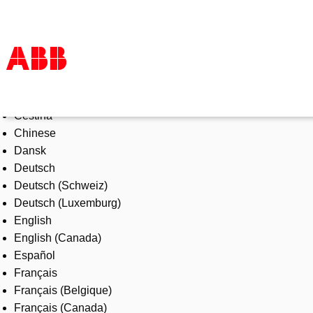
Select Language
Products & Solutions
Čeština
Industries
Chinese
Services
Dansk
About us
Deutsch
Where to buy
Deutsch (Schweiz)
Contact us
Deutsch (Luxemburg)
Careers
English
English (Canada)
Español
Français
Français (Belgique)
Français (Canada)