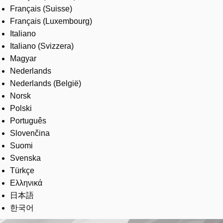
Français (Suisse)
Français (Luxembourg)
Italiano
Italiano (Svizzera)
Magyar
Nederlands
Nederlands (België)
Norsk
Polski
Português
Slovenčina
Suomi
Svenska
Türkçe
Ελληνικά
日本語
한국어