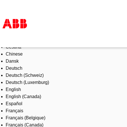
Select Language
Products & Solutions
Čeština
Industries
Chinese
Services
Dansk
About us
Deutsch
Where to buy
Deutsch (Schweiz)
Contact us
Deutsch (Luxemburg)
Careers
English
English (Canada)
Español
Français
Français (Belgique)
Français (Canada)