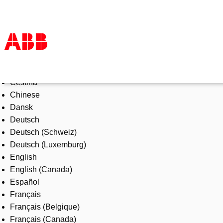
Select Language
Products & Solutions
Čeština
Industries
Chinese
Services
Dansk
About us
Deutsch
Where to buy
Deutsch (Schweiz)
Contact us
Deutsch (Luxemburg)
Careers
English
English (Canada)
Español
Français
Français (Belgique)
Français (Canada)