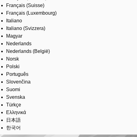
Français (Suisse)
Français (Luxembourg)
Italiano
Italiano (Svizzera)
Magyar
Nederlands
Nederlands (België)
Norsk
Polski
Português
Slovenčina
Suomi
Svenska
Türkçe
Ελληνικά
日本語
한국어