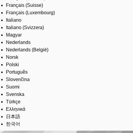
Français (Suisse)
Français (Luxembourg)
Italiano
Italiano (Svizzera)
Magyar
Nederlands
Nederlands (België)
Norsk
Polski
Português
Slovenčina
Suomi
Svenska
Türkçe
Ελληνικά
日本語
한국어