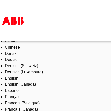
Select Language
Products & Solutions
Čeština
Industries
Chinese
Services
Dansk
About us
Deutsch
Where to buy
Deutsch (Schweiz)
Contact us
Deutsch (Luxemburg)
Careers
English
English (Canada)
Español
Français
Français (Belgique)
Français (Canada)