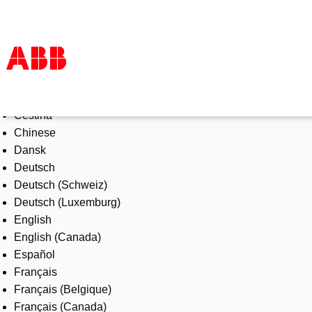
Select Language
Products & Solutions
Čeština
Industries
Chinese
Services
Dansk
About us
Deutsch
Where to buy
Deutsch (Schweiz)
Contact us
Deutsch (Luxemburg)
Careers
English
English (Canada)
Español
Français
Français (Belgique)
Français (Canada)