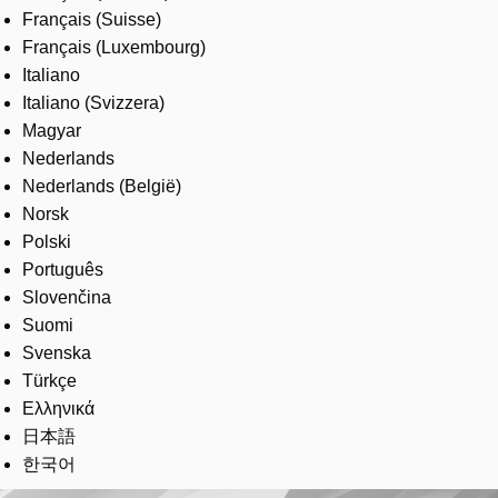
Français (Suisse)
Français (Luxembourg)
Italiano
Italiano (Svizzera)
Magyar
Nederlands
Nederlands (België)
Norsk
Polski
Português
Slovenčina
Suomi
Svenska
Türkçe
Ελληνικά
日本語
한국어