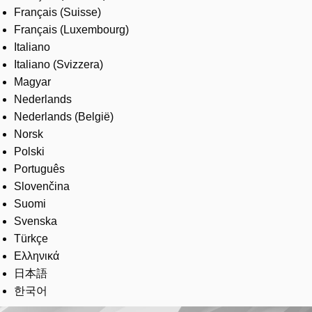
Français (Suisse)
Français (Luxembourg)
Italiano
Italiano (Svizzera)
Magyar
Nederlands
Nederlands (België)
Norsk
Polski
Português
Slovenčina
Suomi
Svenska
Türkçe
Ελληνικά
日本語
한국어