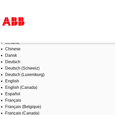
Select Language
Products & Solutions
Čeština
Industries
Chinese
Services
Dansk
About us
Deutsch
Where to buy
Deutsch (Schweiz)
Contact us
Deutsch (Luxemburg)
Careers
English
English (Canada)
Español
Français
Français (Belgique)
Français (Canada)