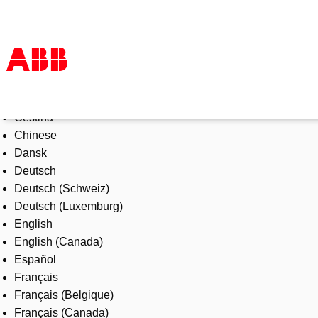
Select Language
Products & Solutions
Čeština
Industries
Chinese
Services
Dansk
About us
Deutsch
Where to buy
Deutsch (Schweiz)
Contact us
Deutsch (Luxemburg)
Careers
English
English (Canada)
Español
Français
Français (Belgique)
Français (Canada)