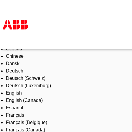
Select Language
Products & Solutions
Čeština
Industries
Chinese
Services
Dansk
About us
Deutsch
Where to buy
Deutsch (Schweiz)
Contact us
Deutsch (Luxemburg)
Careers
English
English (Canada)
Español
Français
Français (Belgique)
Français (Canada)