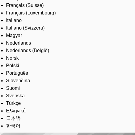
Français (Suisse)
Français (Luxembourg)
Italiano
Italiano (Svizzera)
Magyar
Nederlands
Nederlands (België)
Norsk
Polski
Português
Slovenčina
Suomi
Svenska
Türkçe
Ελληνικά
日本語
한국어