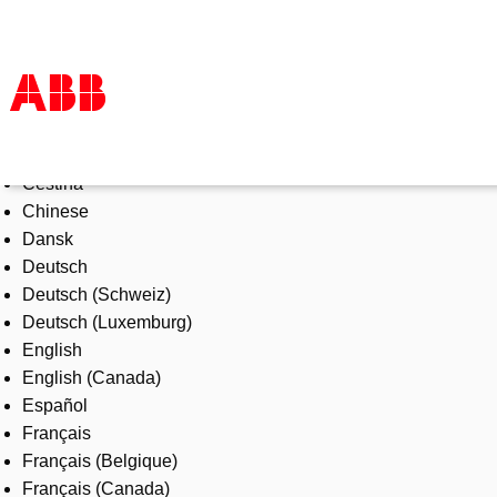
Select Language
Products & Solutions
Čeština
Industries
Chinese
Services
Dansk
About us
Deutsch
Where to buy
Deutsch (Schweiz)
Contact us
Deutsch (Luxemburg)
Careers
English
English (Canada)
Español
Français
Français (Belgique)
Français (Canada)