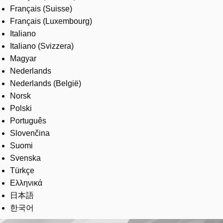
Français (Suisse)
Français (Luxembourg)
Italiano
Italiano (Svizzera)
Magyar
Nederlands
Nederlands (België)
Norsk
Polski
Português
Slovenčina
Suomi
Svenska
Türkçe
Ελληνικά
日本語
한국어