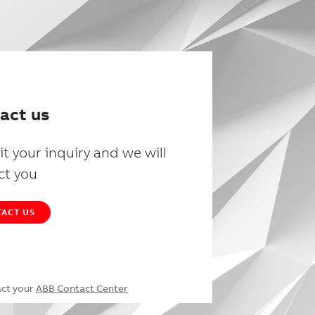
act us
t your inquiry and we will
ct you
ACT US
act your
ABB Contact Center