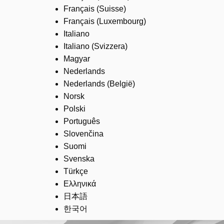
Français (Suisse)
Français (Luxembourg)
Italiano
Italiano (Svizzera)
Magyar
Nederlands
Nederlands (België)
Norsk
Polski
Português
Slovenčina
Suomi
Svenska
Türkçe
Ελληνικά
日本語
한국어