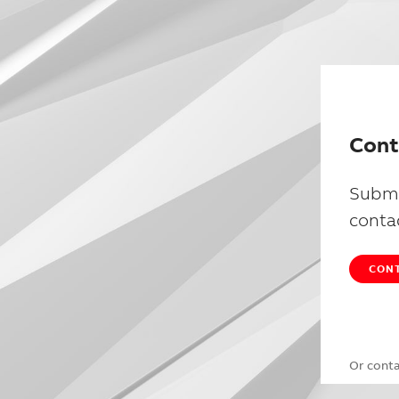
Cont
Submi
conta
CONT
Or cont