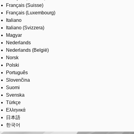
Français (Suisse)
Français (Luxembourg)
Italiano
Italiano (Svizzera)
Magyar
Nederlands
Nederlands (België)
Norsk
Polski
Português
Slovenčina
Suomi
Svenska
Türkçe
Ελληνικά
日本語
한국어