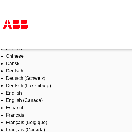
Select Language
Products & Solutions
Čeština
Industries
Chinese
Services
Dansk
About us
Deutsch
Where to buy
Deutsch (Schweiz)
Contact us
Deutsch (Luxemburg)
Careers
English
English (Canada)
Español
Français
Français (Belgique)
Français (Canada)