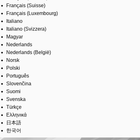
Français (Suisse)
Français (Luxembourg)
Italiano
Italiano (Svizzera)
Magyar
Nederlands
Nederlands (België)
Norsk
Polski
Português
Slovenčina
Suomi
Svenska
Türkçe
Ελληνικά
日本語
한국어