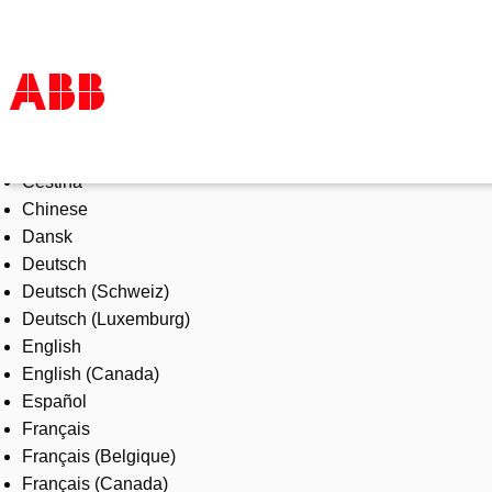
Select Language
Products & Solutions
Čeština
Industries
Chinese
Services
Dansk
About us
Deutsch
Where to buy
Deutsch (Schweiz)
Contact us
Deutsch (Luxemburg)
Careers
English
English (Canada)
Español
Français
Français (Belgique)
Français (Canada)