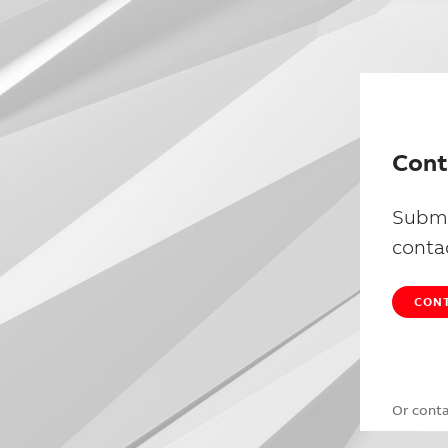
Cont
Submi
conta
CONT
Or cont