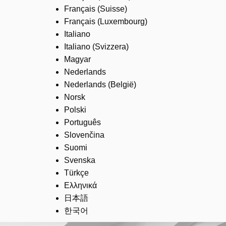
Français (Suisse)
Français (Luxembourg)
Italiano
Italiano (Svizzera)
Magyar
Nederlands
Nederlands (België)
Norsk
Polski
Português
Slovenčina
Suomi
Svenska
Türkçe
Ελληνικά
日本語
한국어