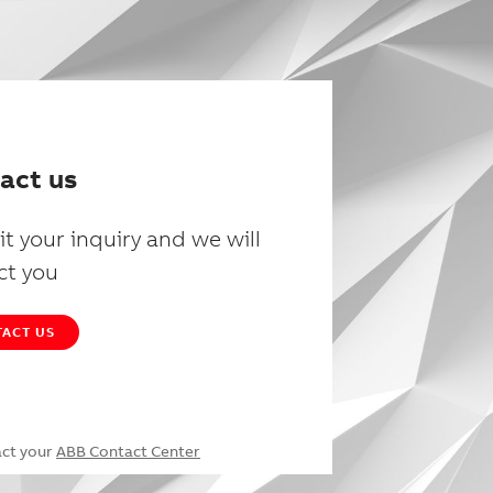
act us
t your inquiry and we will
ct you
ACT US
act your
ABB Contact Center