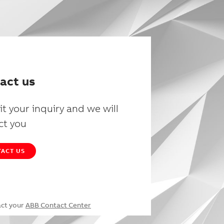
act us
t your inquiry and we will
ct you
ACT US
act your
ABB Contact Center