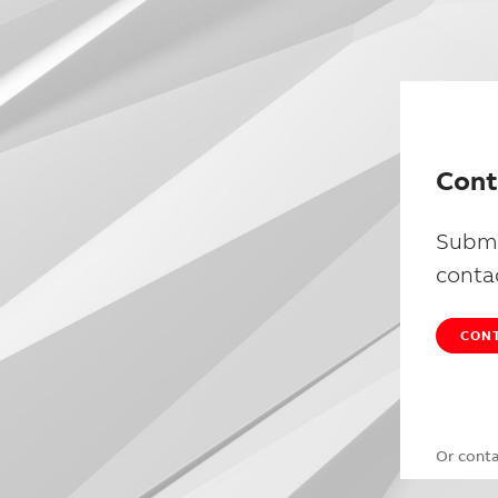
Cont
Submi
conta
CONT
Or cont