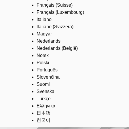
Français (Suisse)
Français (Luxembourg)
Italiano
Italiano (Svizzera)
Magyar
Nederlands
Nederlands (België)
Norsk
Polski
Português
Slovenčina
Suomi
Svenska
Türkçe
Ελληνικά
日本語
한국어