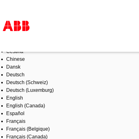
Select Language
Products & Solutions
Čeština
Industries
Chinese
Services
Dansk
About us
Deutsch
Where to buy
Deutsch (Schweiz)
Contact us
Deutsch (Luxemburg)
Careers
English
English (Canada)
Español
Français
Français (Belgique)
Français (Canada)