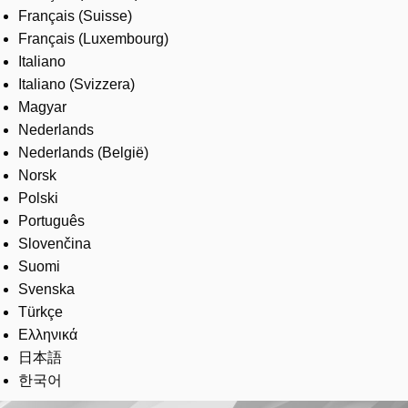
Français (Suisse)
Français (Luxembourg)
Italiano
Italiano (Svizzera)
Magyar
Nederlands
Nederlands (België)
Norsk
Polski
Português
Slovenčina
Suomi
Svenska
Türkçe
Ελληνικά
日本語
한국어