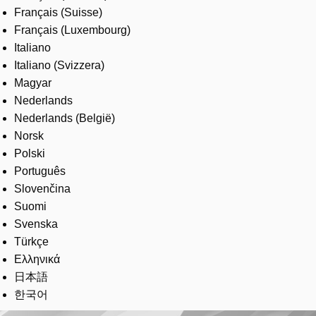
Français (Suisse)
Français (Luxembourg)
Italiano
Italiano (Svizzera)
Magyar
Nederlands
Nederlands (België)
Norsk
Polski
Português
Slovenčina
Suomi
Svenska
Türkçe
Ελληνικά
日本語
한국어