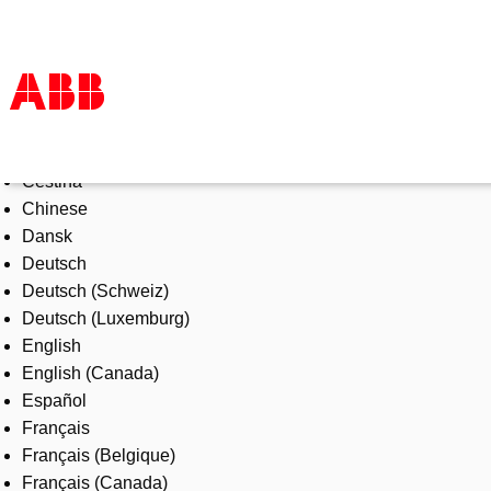
Select Language
Products & Solutions
Čeština
Industries
Chinese
Services
Dansk
About us
Deutsch
Where to buy
Deutsch (Schweiz)
Contact us
Deutsch (Luxemburg)
Careers
English
English (Canada)
Español
Français
Français (Belgique)
Français (Canada)