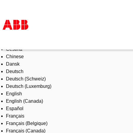
Select Language
Products & Solutions
Čeština
Industries
Chinese
Services
Dansk
About us
Deutsch
Where to buy
Deutsch (Schweiz)
Contact us
Deutsch (Luxemburg)
Careers
English
English (Canada)
Español
Français
Français (Belgique)
Français (Canada)