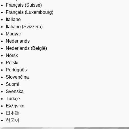
Français (Suisse)
Français (Luxembourg)
Italiano
Italiano (Svizzera)
Magyar
Nederlands
Nederlands (België)
Norsk
Polski
Português
Slovenčina
Suomi
Svenska
Türkçe
Ελληνικά
日本語
한국어