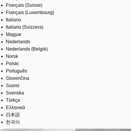
Français (Suisse)
Français (Luxembourg)
Italiano
Italiano (Svizzera)
Magyar
Nederlands
Nederlands (België)
Norsk
Polski
Português
Slovenčina
Suomi
Svenska
Türkçe
Ελληνικά
日本語
한국어