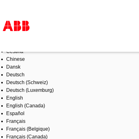
Select Language
Products & Solutions
Čeština
Industries
Chinese
Services
Dansk
About us
Deutsch
Where to buy
Deutsch (Schweiz)
Contact us
Deutsch (Luxemburg)
Careers
English
English (Canada)
Español
Français
Français (Belgique)
Français (Canada)