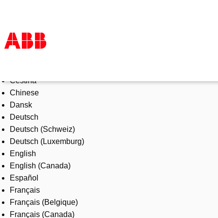
Select Language
Products & Solutions
Čeština
Industries
Chinese
Services
Dansk
About us
Deutsch
Where to buy
Deutsch (Schweiz)
Contact us
Deutsch (Luxemburg)
Careers
English
English (Canada)
Español
Français
Français (Belgique)
Français (Canada)