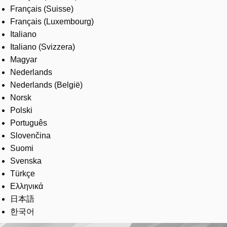
Français (Suisse)
Français (Luxembourg)
Italiano
Italiano (Svizzera)
Magyar
Nederlands
Nederlands (België)
Norsk
Polski
Português
Slovenčina
Suomi
Svenska
Türkçe
Ελληνικά
日本語
한국어