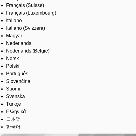
Français (Suisse)
Français (Luxembourg)
Italiano
Italiano (Svizzera)
Magyar
Nederlands
Nederlands (België)
Norsk
Polski
Português
Slovenčina
Suomi
Svenska
Türkçe
Ελληνικά
日本語
한국어