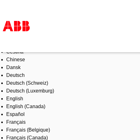
Select Language
Products & Solutions
Čeština
Industries
Chinese
Services
Dansk
About us
Deutsch
Where to buy
Deutsch (Schweiz)
Contact us
Deutsch (Luxemburg)
Careers
English
English (Canada)
Español
Français
Français (Belgique)
Français (Canada)