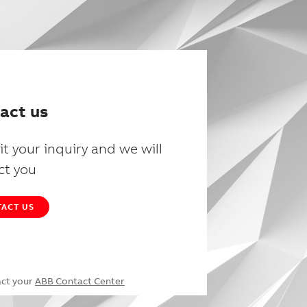
act us
t your inquiry and we will
ct you
ACT US
act your
ABB Contact Center