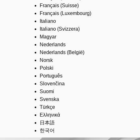
Français (Suisse)
Français (Luxembourg)
Italiano
Italiano (Svizzera)
Magyar
Nederlands
Nederlands (België)
Norsk
Polski
Português
Slovenčina
Suomi
Svenska
Türkçe
Ελληνικά
日本語
한국어