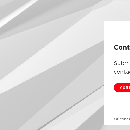
Cont
Submi
conta
CONT
Or cont