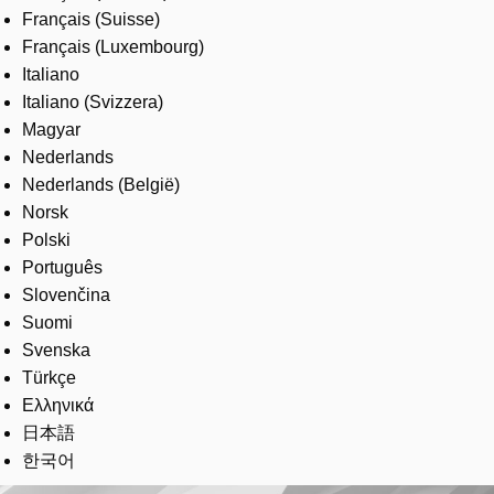
Français (Suisse)
Français (Luxembourg)
Italiano
Italiano (Svizzera)
Magyar
Nederlands
Nederlands (België)
Norsk
Polski
Português
Slovenčina
Suomi
Svenska
Türkçe
Ελληνικά
日本語
한국어