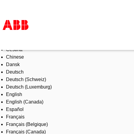
Select Language
Products & Solutions
Čeština
Industries
Chinese
Services
Dansk
About us
Deutsch
Where to buy
Deutsch (Schweiz)
Contact us
Deutsch (Luxemburg)
Careers
English
English (Canada)
Español
Français
Français (Belgique)
Français (Canada)