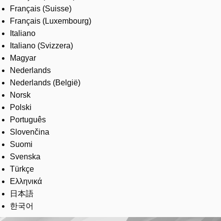
Français (Suisse)
Français (Luxembourg)
Italiano
Italiano (Svizzera)
Magyar
Nederlands
Nederlands (België)
Norsk
Polski
Português
Slovenčina
Suomi
Svenska
Türkçe
Ελληνικά
日本語
한국어