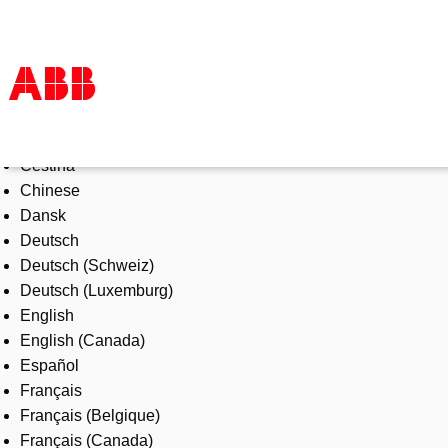
Select Language
Products & Solutions
Čeština
Industries
Chinese
Services
Dansk
About us
Deutsch
Where to buy
Deutsch (Schweiz)
Contact us
Deutsch (Luxemburg)
Careers
English
English (Canada)
Español
Français
Français (Belgique)
Français (Canada)