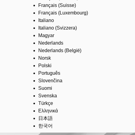
Français (Suisse)
Français (Luxembourg)
Italiano
Italiano (Svizzera)
Magyar
Nederlands
Nederlands (België)
Norsk
Polski
Português
Slovenčina
Suomi
Svenska
Türkçe
Ελληνικά
日本語
한국어