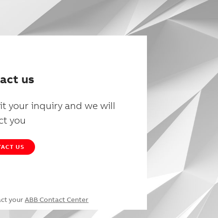
act us
t your inquiry and we will
ct you
ACT US
act your
ABB Contact Center