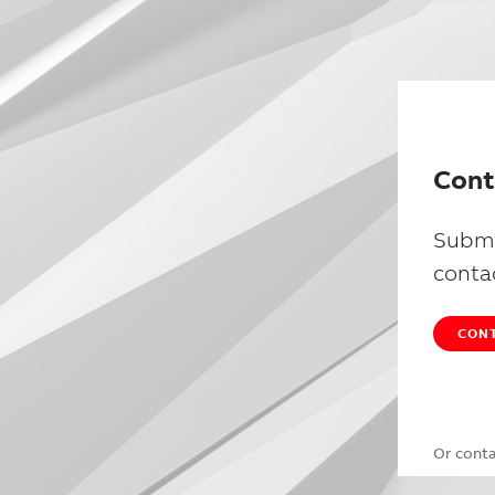
Cont
Submi
conta
CONT
Or cont