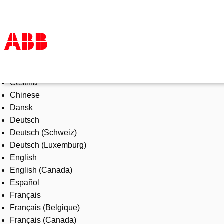
Select Language
Products & Solutions
Čeština
Industries
Chinese
Services
Dansk
About us
Deutsch
Where to buy
Deutsch (Schweiz)
Contact us
Deutsch (Luxemburg)
Careers
English
English (Canada)
Español
Français
Français (Belgique)
Français (Canada)