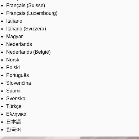
Français (Suisse)
Français (Luxembourg)
Italiano
Italiano (Svizzera)
Magyar
Nederlands
Nederlands (België)
Norsk
Polski
Português
Slovenčina
Suomi
Svenska
Türkçe
Ελληνικά
日本語
한국어