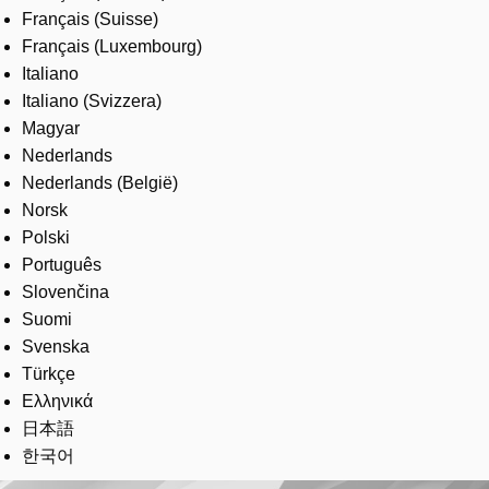
Français (Suisse)
Français (Luxembourg)
Italiano
Italiano (Svizzera)
Magyar
Nederlands
Nederlands (België)
Norsk
Polski
Português
Slovenčina
Suomi
Svenska
Türkçe
Ελληνικά
日本語
한국어