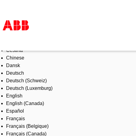
Select Language
Products & Solutions
Čeština
Industries
Chinese
Services
Dansk
About us
Deutsch
Where to buy
Deutsch (Schweiz)
Contact us
Deutsch (Luxemburg)
Careers
English
English (Canada)
Español
Français
Français (Belgique)
Français (Canada)