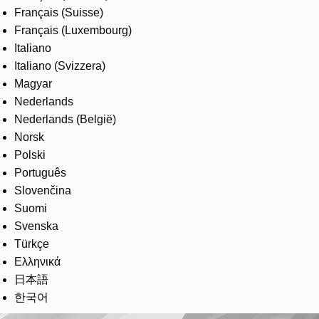
Français (Suisse)
Français (Luxembourg)
Italiano
Italiano (Svizzera)
Magyar
Nederlands
Nederlands (België)
Norsk
Polski
Português
Slovenčina
Suomi
Svenska
Türkçe
Ελληνικά
日本語
한국어