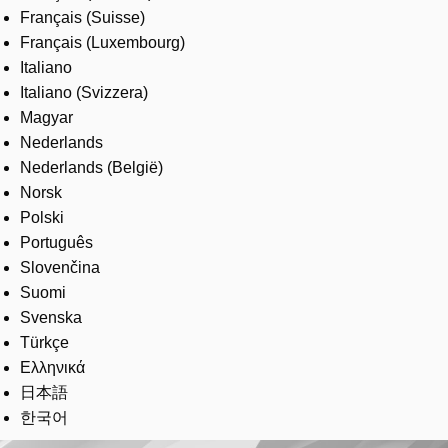
Français (Suisse)
Français (Luxembourg)
Italiano
Italiano (Svizzera)
Magyar
Nederlands
Nederlands (België)
Norsk
Polski
Português
Slovenčina
Suomi
Svenska
Türkçe
Ελληνικά
日本語
한국어