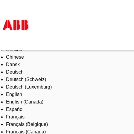
Select Language
Products & Solutions
Čeština
Industries
Chinese
Services
Dansk
About us
Deutsch
Where to buy
Deutsch (Schweiz)
Contact us
Deutsch (Luxemburg)
Careers
English
English (Canada)
Español
Français
Français (Belgique)
Français (Canada)