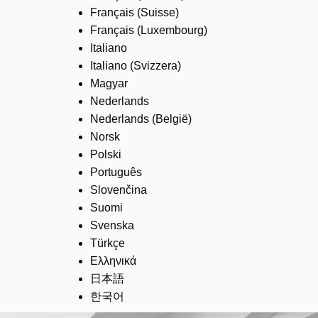
Français (Suisse)
Français (Luxembourg)
Italiano
Italiano (Svizzera)
Magyar
Nederlands
Nederlands (België)
Norsk
Polski
Português
Slovenčina
Suomi
Svenska
Türkçe
Ελληνικά
日本語
한국어