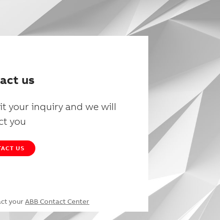
act us
t your inquiry and we will
ct you
ACT US
act your
ABB Contact Center