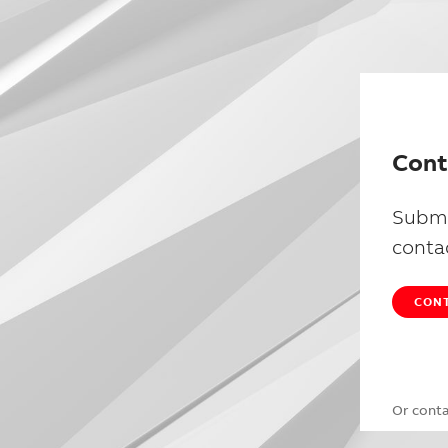
Cont
Submi
conta
CONT
Or cont