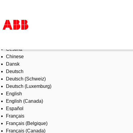
Select Language
Products & Solutions
Čeština
Industries
Chinese
Services
Dansk
About us
Deutsch
Where to buy
Deutsch (Schweiz)
Contact us
Deutsch (Luxemburg)
Careers
English
English (Canada)
Español
Français
Français (Belgique)
Français (Canada)