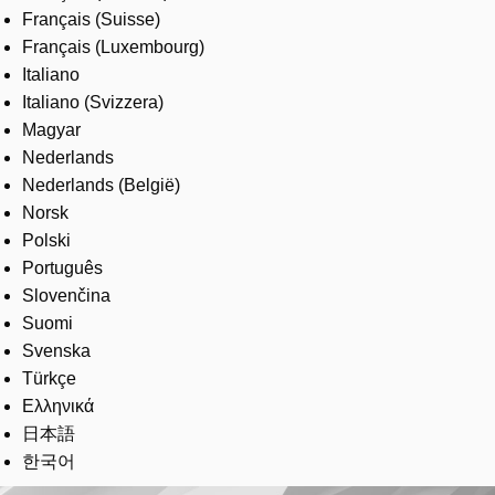
Français (Suisse)
Français (Luxembourg)
Italiano
Italiano (Svizzera)
Magyar
Nederlands
Nederlands (België)
Norsk
Polski
Português
Slovenčina
Suomi
Svenska
Türkçe
Ελληνικά
日本語
한국어