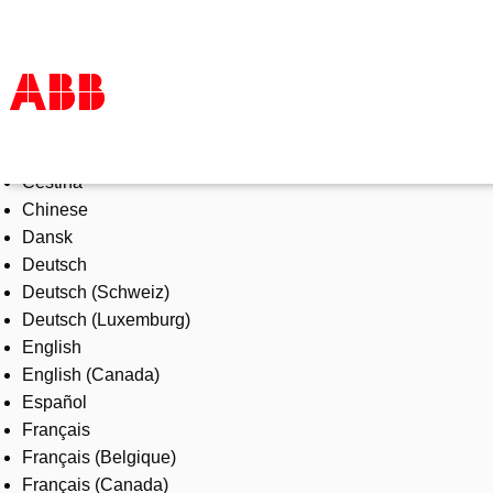
Select Language
Products & Solutions
Čeština
Industries
Chinese
Services
Dansk
About us
Deutsch
Where to buy
Deutsch (Schweiz)
Contact us
Deutsch (Luxemburg)
Careers
English
English (Canada)
Español
Français
Français (Belgique)
Français (Canada)