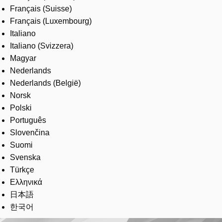
Français (Suisse)
Français (Luxembourg)
Italiano
Italiano (Svizzera)
Magyar
Nederlands
Nederlands (België)
Norsk
Polski
Português
Slovenčina
Suomi
Svenska
Türkçe
Ελληνικά
日本語
한국어