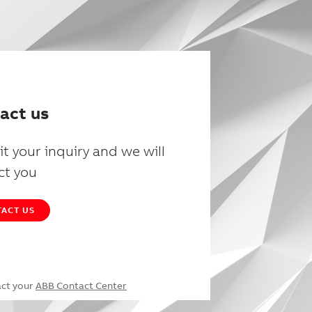
act us
t your inquiry and we will
ct you
ACT US
act your
ABB Contact Center