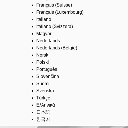
Français (Suisse)
Français (Luxembourg)
Italiano
Italiano (Svizzera)
Magyar
Nederlands
Nederlands (België)
Norsk
Polski
Português
Slovenčina
Suomi
Svenska
Türkçe
Ελληνικά
日本語
한국어