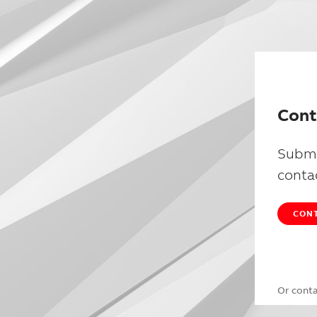
Cont
Submi
conta
CONT
Or cont