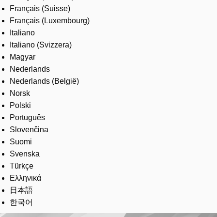
Français (Suisse)
Français (Luxembourg)
Italiano
Italiano (Svizzera)
Magyar
Nederlands
Nederlands (België)
Norsk
Polski
Português
Slovenčina
Suomi
Svenska
Türkçe
Ελληνικά
日本語
한국어