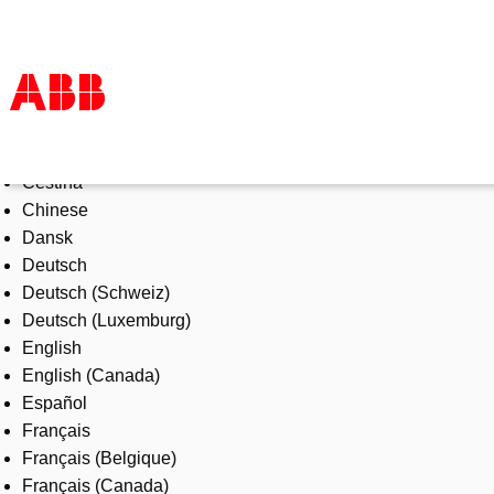
Select Language
Products & Solutions
Čeština
Industries
Chinese
Services
Dansk
About us
Deutsch
Where to buy
Deutsch (Schweiz)
Contact us
Deutsch (Luxemburg)
Careers
English
English (Canada)
Español
Français
Français (Belgique)
Français (Canada)