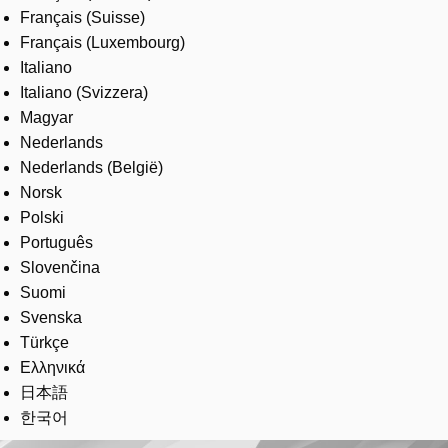
Français (Suisse)
Français (Luxembourg)
Italiano
Italiano (Svizzera)
Magyar
Nederlands
Nederlands (België)
Norsk
Polski
Português
Slovenčina
Suomi
Svenska
Türkçe
Ελληνικά
日本語
한국어