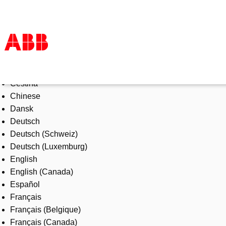
Select Language
Products & Solutions
Čeština
Industries
Chinese
Services
Dansk
About us
Deutsch
Where to buy
Deutsch (Schweiz)
Contact us
Deutsch (Luxemburg)
Careers
English
English (Canada)
Español
Français
Français (Belgique)
Français (Canada)