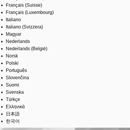
Français (Suisse)
Français (Luxembourg)
Italiano
Italiano (Svizzera)
Magyar
Nederlands
Nederlands (België)
Norsk
Polski
Português
Slovenčina
Suomi
Svenska
Türkçe
Ελληνικά
日本語
한국어