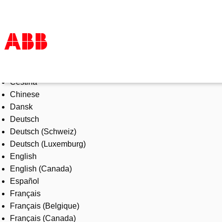
Select Language
Products & Solutions
Čeština
Industries
Chinese
Services
Dansk
About us
Deutsch
Where to buy
Deutsch (Schweiz)
Contact us
Deutsch (Luxemburg)
Careers
English
English (Canada)
Español
Français
Français (Belgique)
Français (Canada)