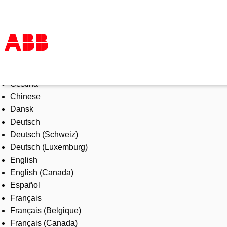
Select Language
Products & Solutions
Čeština
Industries
Chinese
Services
Dansk
About us
Deutsch
Where to buy
Deutsch (Schweiz)
Contact us
Deutsch (Luxemburg)
Careers
English
English (Canada)
Español
Français
Français (Belgique)
Français (Canada)