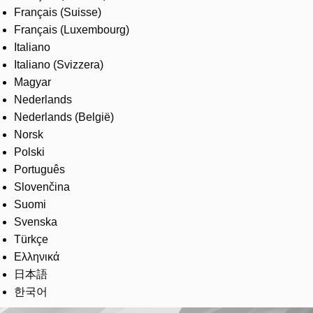
Français (Suisse)
Français (Luxembourg)
Italiano
Italiano (Svizzera)
Magyar
Nederlands
Nederlands (België)
Norsk
Polski
Português
Slovenčina
Suomi
Svenska
Türkçe
Ελληνικά
日本語
한국어