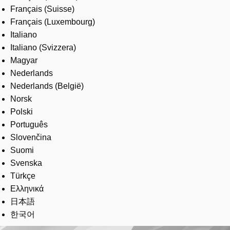
Français (Suisse)
Français (Luxembourg)
Italiano
Italiano (Svizzera)
Magyar
Nederlands
Nederlands (België)
Norsk
Polski
Português
Slovenčina
Suomi
Svenska
Türkçe
Ελληνικά
日本語
한국어