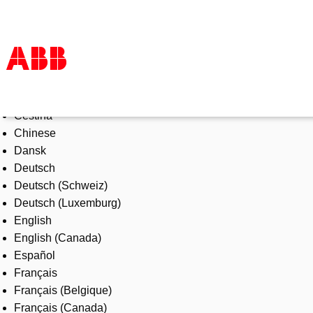
Select Language
Products & Solutions
Čeština
Industries
Chinese
Services
Dansk
About us
Deutsch
Where to buy
Deutsch (Schweiz)
Contact us
Deutsch (Luxemburg)
Careers
English
English (Canada)
Español
Français
Français (Belgique)
Français (Canada)