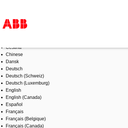
Select Language
Products & Solutions
Čeština
Industries
Chinese
Services
Dansk
About us
Deutsch
Where to buy
Deutsch (Schweiz)
Contact us
Deutsch (Luxemburg)
Careers
English
English (Canada)
Español
Français
Français (Belgique)
Français (Canada)