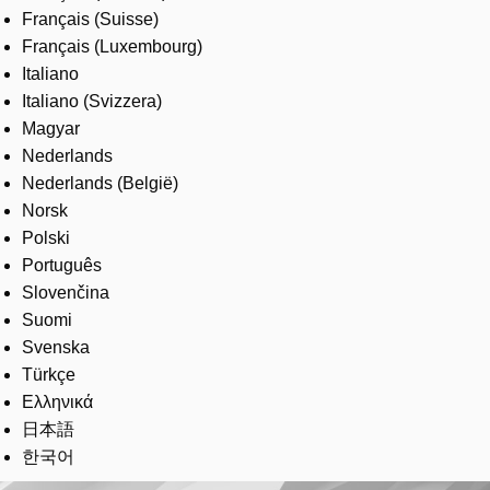
Français (Suisse)
Français (Luxembourg)
Italiano
Italiano (Svizzera)
Magyar
Nederlands
Nederlands (België)
Norsk
Polski
Português
Slovenčina
Suomi
Svenska
Türkçe
Ελληνικά
日本語
한국어