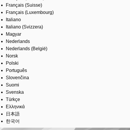
Français (Suisse)
Français (Luxembourg)
Italiano
Italiano (Svizzera)
Magyar
Nederlands
Nederlands (België)
Norsk
Polski
Português
Slovenčina
Suomi
Svenska
Türkçe
Ελληνικά
日本語
한국어