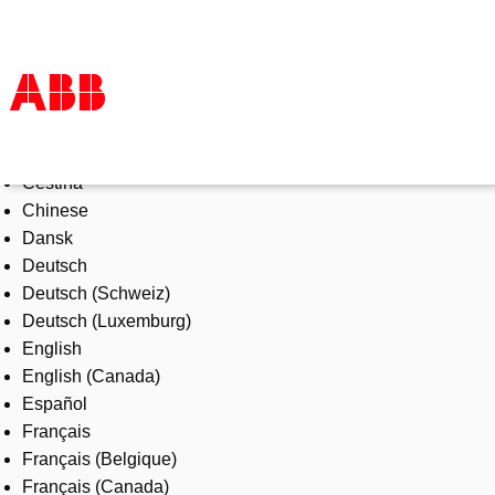
Select Language
Products & Solutions
Čeština
Industries
Chinese
Services
Dansk
About us
Deutsch
Where to buy
Deutsch (Schweiz)
Contact us
Deutsch (Luxemburg)
Careers
English
English (Canada)
Español
Français
Français (Belgique)
Français (Canada)