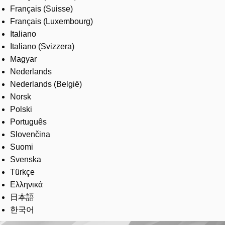
Français (Suisse)
Français (Luxembourg)
Italiano
Italiano (Svizzera)
Magyar
Nederlands
Nederlands (België)
Norsk
Polski
Português
Slovenčina
Suomi
Svenska
Türkçe
Ελληνικά
日本語
한국어