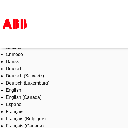
Select Language
Products & Solutions
Čeština
Industries
Chinese
Services
Dansk
About us
Deutsch
Where to buy
Deutsch (Schweiz)
Contact us
Deutsch (Luxemburg)
Careers
English
English (Canada)
Español
Français
Français (Belgique)
Français (Canada)