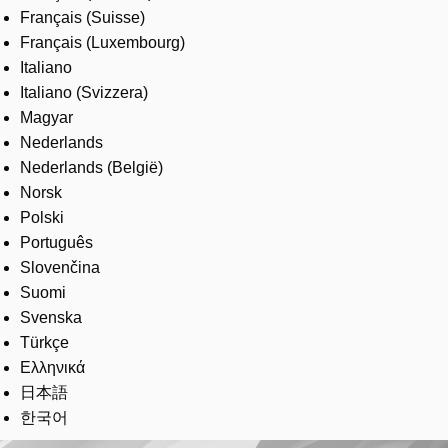
Français (Suisse)
Français (Luxembourg)
Italiano
Italiano (Svizzera)
Magyar
Nederlands
Nederlands (België)
Norsk
Polski
Português
Slovenčina
Suomi
Svenska
Türkçe
Ελληνικά
日本語
한국어