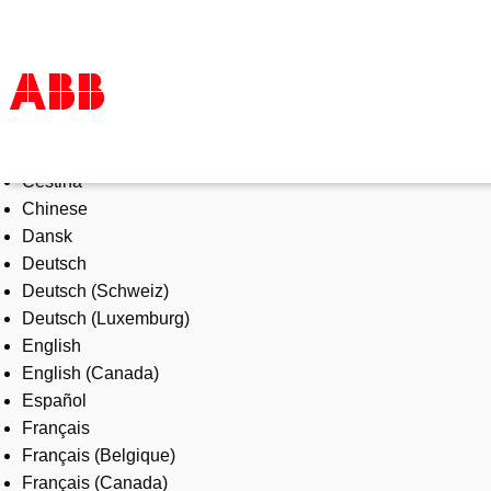
Select Language
Products & Solutions
Čeština
Industries
Chinese
Services
Dansk
About us
Deutsch
Where to buy
Deutsch (Schweiz)
Contact us
Deutsch (Luxemburg)
Careers
English
English (Canada)
Español
Français
Français (Belgique)
Français (Canada)