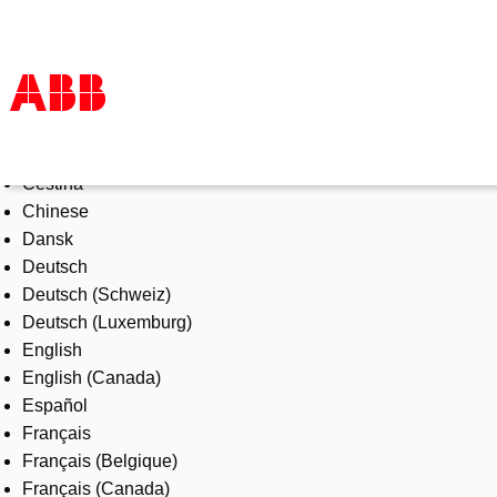
Select Language
Products & Solutions
Čeština
Industries
Chinese
Services
Dansk
About us
Deutsch
Where to buy
Deutsch (Schweiz)
Contact us
Deutsch (Luxemburg)
Careers
English
English (Canada)
Español
Français
Français (Belgique)
Français (Canada)