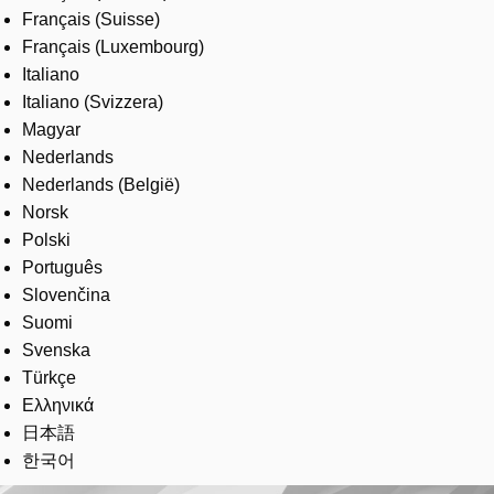
Français (Suisse)
Français (Luxembourg)
Italiano
Italiano (Svizzera)
Magyar
Nederlands
Nederlands (België)
Norsk
Polski
Português
Slovenčina
Suomi
Svenska
Türkçe
Ελληνικά
日本語
한국어