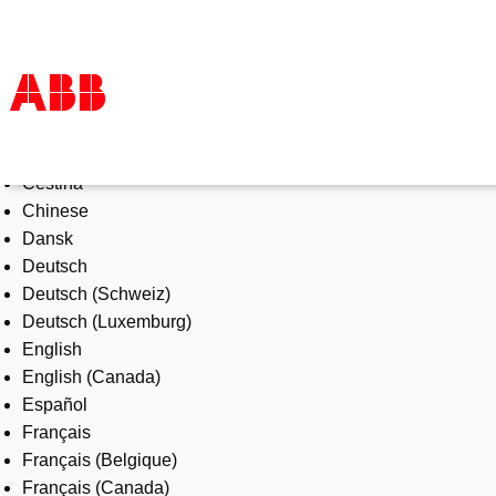
Select Language
Products & Solutions
Čeština
Industries
Chinese
Services
Dansk
About us
Deutsch
Where to buy
Deutsch (Schweiz)
Contact us
Deutsch (Luxemburg)
Careers
English
English (Canada)
Español
Français
Français (Belgique)
Français (Canada)