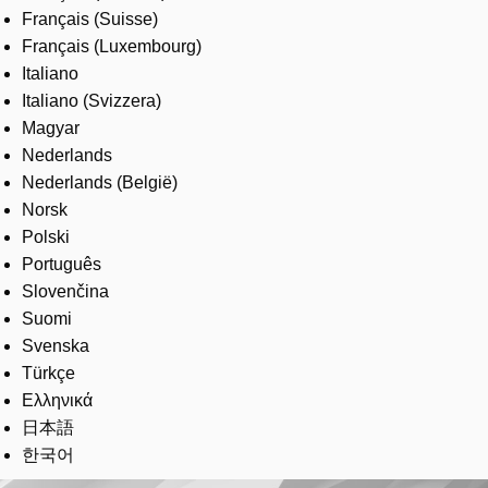
Français (Suisse)
Français (Luxembourg)
Italiano
Italiano (Svizzera)
Magyar
Nederlands
Nederlands (België)
Norsk
Polski
Português
Slovenčina
Suomi
Svenska
Türkçe
Ελληνικά
日本語
한국어